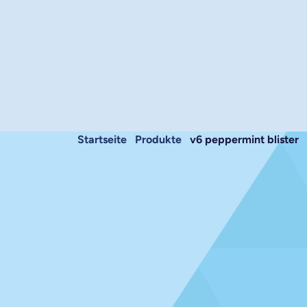
Startseite
produkte
v6 peppermint blister