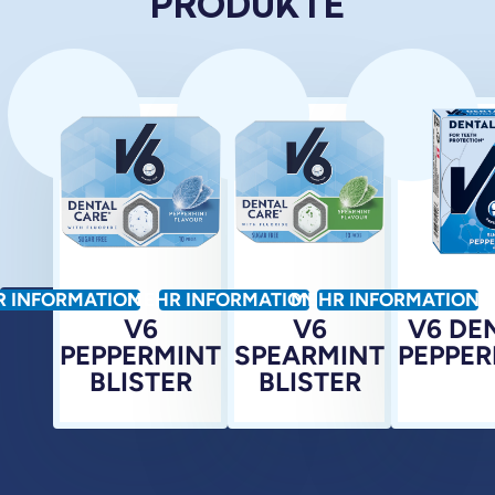
PRODUKTE
R INFORMATIONEN
MEHR INFORMATIONEN
MEHR INFORMATIONE
V6
V6
V6 DE
PEPPERMINT
SPEARMINT
PEPPER
BLISTER
BLISTER