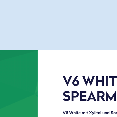
x
V6 WHI
SPEARM
V6 White mit Xylitol und So