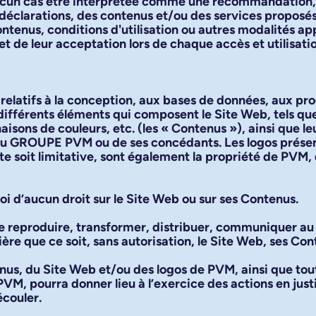
 aucun cas être interprétée comme une recommandation, 
déclarations, des contenus et/ou des services proposés
tenus, conditions d'utilisation ou autres modalités appli
et de leur acceptation lors de chaque accès et utilisati
le relatifs à la conception, aux bases de données, aux 
 différents éléments qui composent le Site Web, tels qu
isons de couleurs, etc. (les «
Contenus
»), ainsi que le
 du GROUPE PVM ou de ses concédants. Les logos présen
iste soit limitative, sont également la propriété de P
roi d’aucun droit sur le Site Web ou sur ses Contenus.
r de reproduire, transformer, distribuer, communiquer au
ière que ce soit, sans autorisation, le Site Web, ses Co
nus, du Site Web et/ou des logos de PVM, ainsi que tou
VM, pourra donner lieu à l’exercice des actions en jus
écouler.