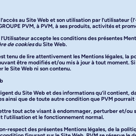
’accès au Site Web et son utilisation par l’utilisateur (l
 GROUPE PVM, à PVM, à ses produits, activités et prom
 l’Utilisateur accepte les conditions des présentes Menti
ère de cookies
du Site Web.
 est tenu de lire attentivement les Mentions légales, la po
vant être modifiés et/ou mis à jour à tout moment. Si l
ser le Site Web ni son contenu.
eb
iligent du Site Web et des informations qu’il contient, 
s ainsi que de toute autre condition que PVM pourrait ét
mmettre tout acte visant à endommager, perturber et/ou 
l’utilisation et le fonctionnement normal.
on-respect des présentes Mentions légales, de la politiq
condition figurant sur le Site Web, PVM se réserve le d