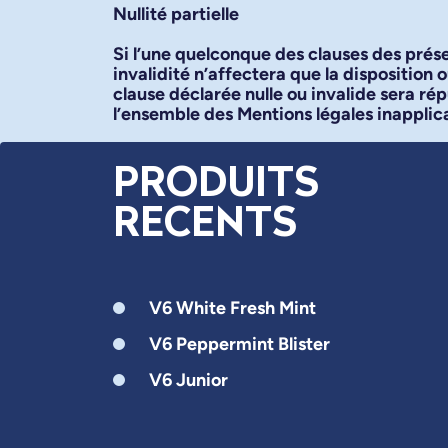
Nullité partielle
Si l’une quelconque des clauses des présen
invalidité n’affectera que la disposition 
clause déclarée nulle ou invalide sera rép
l’ensemble des Mentions légales inapplic
PRODUITS
RECENTS
V6 White Fresh Mint
V6 Peppermint Blister
V6 Junior